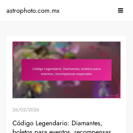
Skip
astrophoto.com.mx
to
content
26/02/2026
Código Legendario: Diamantes,
boletos para eventos, recompensas