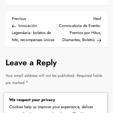
P
Previous
Next
Previous
Next
Post
Post
Invocación
Convocatoria de Evento:
o
Legendaria: boletos de
Premios por Hitos,
hito, recompensas únicas
Diamantes, Boletos
s
t
Leave a Reply
n
Your email address will not be published.
Required fields
a
are marked
*
v
Comment
*
We respect your privacy
i
Cookies help us improve your experience, deliver