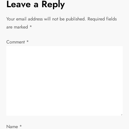
n
Leave a Reply
a
Your email address will not be published.
Required fields
v
are marked
*
i
Comment
*
g
a
t
i
o
n
Name
*