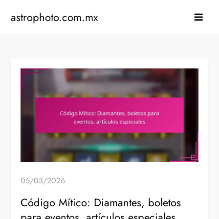
Skip
astrophoto.com.mx
to
content
05/03/2026
Código Mítico: Diamantes, boletos
para eventos, artículos especiales