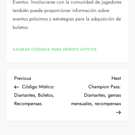
Eventos. Involucrarse con la comunidad de jugadores
también puede proporcionar información sobre
eventos próximos y estrategias para la adquisición de
boletos.
CANJEAR CÓDIGOS PARA HÉROES MÍTICOS
P
Previous
Next
Previous
Next
Post
Post
Código Místico:
Champion Pass:
o
Diamantes, Boletos,
Diamantes, gemas
Recompensas
mensuales, recompensas
s
t