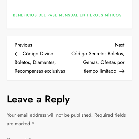
BENEFICIOS DEL PASE MENSUAL EN HÉROES MÍTICOS
P
Previous
Next
Previous
Next
Post
Post
Código Divino:
Código Secreto: Boletos,
o
Boletos, Diamantes,
Gemas, Ofertas por
Recompensas exclusivas
tiempo limitado
s
t
Leave a Reply
n
Your email address will not be published.
Required fields
a
are marked
*
v