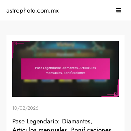
Skip
astrophoto.com.mx
to
content
10/02/2026
Pase Legendario: Diamantes,
Artículos mensuales, Bonificaciones