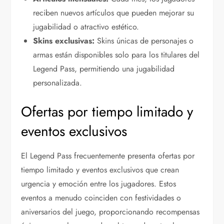
reciben nuevos artículos que pueden mejorar su
jugabilidad o atractivo estético.
Skins exclusivas:
Skins únicas de personajes o
armas están disponibles solo para los titulares del
Legend Pass, permitiendo una jugabilidad
personalizada.
Ofertas por tiempo limitado y
eventos exclusivos
El Legend Pass frecuentemente presenta ofertas por
tiempo limitado y eventos exclusivos que crean
urgencia y emoción entre los jugadores. Estos
eventos a menudo coinciden con festividades o
aniversarios del juego, proporcionando recompensas