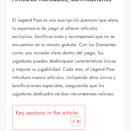
El Legend Pass es una suscripción premium que eleva
tu experiencia de juego al ofrecer artículos
exclusivos, bonificaciones y recompensas que no se
encuentran en la versión gratuita. Con los Diamantes
como una moneda clave dentro del juego, los
jugadores pueden desbloquear características únicas
y mejorar su jugabilidad. Cada mes, el Legend Pass
introduce nuevos artículos, incluyendo skins únicos y
bonificaciones especiales, asegurando que los
jugadores dedicados reciban recompensas valiosas.
Key sections in the article: