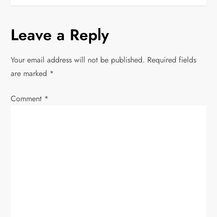
s
t
Leave a Reply
n
Your email address will not be published.
Required fields
a
are marked
*
v
Comment
*
i
g
a
t
i