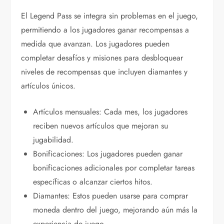
El Legend Pass se integra sin problemas en el juego,
permitiendo a los jugadores ganar recompensas a
medida que avanzan. Los jugadores pueden
completar desafíos y misiones para desbloquear
niveles de recompensas que incluyen diamantes y
artículos únicos.
Artículos mensuales: Cada mes, los jugadores
reciben nuevos artículos que mejoran su
jugabilidad.
Bonificaciones: Los jugadores pueden ganar
bonificaciones adicionales por completar tareas
específicas o alcanzar ciertos hitos.
Diamantes: Estos pueden usarse para comprar
moneda dentro del juego, mejorando aún más la
experiencia de juego.