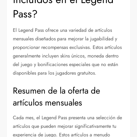
Pass?
El Legend Pass ofrece una variedad de artículos
mensuales diseñados para mejorar la jugabilidad y
proporcionar recompensas exclusivas. Estos artículos
generalmente incluyen skins únicos, moneda dentro
del juego y bonificaciones especiales que no están
disponibles para los jugadores gratuitos.
Resumen de la oferta de
artículos mensuales
Cada mes, el Legend Pass presenta una selección de
artículos que pueden mejorar significativamente tu
experiencia de juego. Estos artículos a menudo