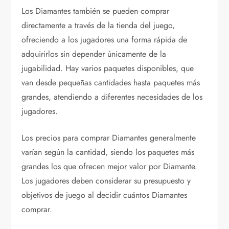
Los Diamantes también se pueden comprar
directamente a través de la tienda del juego,
ofreciendo a los jugadores una forma rápida de
adquirirlos sin depender únicamente de la
jugabilidad. Hay varios paquetes disponibles, que
van desde pequeñas cantidades hasta paquetes más
grandes, atendiendo a diferentes necesidades de los
jugadores.
Los precios para comprar Diamantes generalmente
varían según la cantidad, siendo los paquetes más
grandes los que ofrecen mejor valor por Diamante.
Los jugadores deben considerar su presupuesto y
objetivos de juego al decidir cuántos Diamantes
comprar.