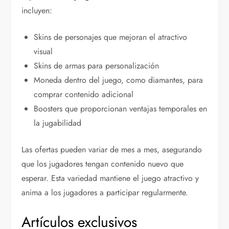
incluyen:
Skins de personajes que mejoran el atractivo
visual
Skins de armas para personalización
Moneda dentro del juego, como diamantes, para
comprar contenido adicional
Boosters que proporcionan ventajas temporales en
la jugabilidad
Las ofertas pueden variar de mes a mes, asegurando
que los jugadores tengan contenido nuevo que
esperar. Esta variedad mantiene el juego atractivo y
anima a los jugadores a participar regularmente.
Artículos exclusivos