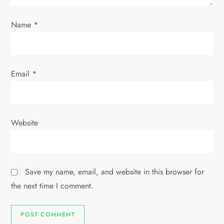
o
Name
*
n
Email
*
Website
Save my name, email, and website in this browser for
the next time I comment.