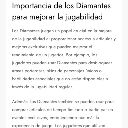
Importancia de los Diamantes
para mejorar la jugabilidad
Los Diamantes juegan un papel crucial en la mejora
de la jugabilidad al proporcionar acceso a artículos y
mejoras exclusivas que pueden mejorar el
rendimiento de un jugador. Por ejemplo, los
jugadores pueden usar Diamantes para desbloquear
armas poderosas, skins de personajes únicos o
habilidades especiales que no están disponibles a
través de la jugabilidad regular.
Además, los Diamantes también se pueden usar para
comprar artículos de tiempo limitado o participar en
eventos exclusivos, enriqueciendo aún más la
experiencia de juego. Los jugadores que utilizan