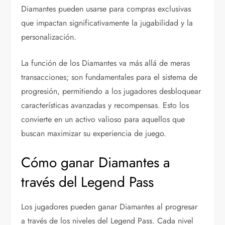
Diamantes pueden usarse para compras exclusivas
que impactan significativamente la jugabilidad y la
personalización.
La función de los Diamantes va más allá de meras
transacciones; son fundamentales para el sistema de
progresión, permitiendo a los jugadores desbloquear
características avanzadas y recompensas. Esto los
convierte en un activo valioso para aquellos que
buscan maximizar su experiencia de juego.
Cómo ganar Diamantes a
través del Legend Pass
Los jugadores pueden ganar Diamantes al progresar
a través de los niveles del Legend Pass. Cada nivel