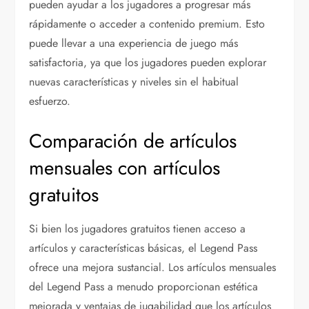
pueden ayudar a los jugadores a progresar más
rápidamente o acceder a contenido premium. Esto
puede llevar a una experiencia de juego más
satisfactoria, ya que los jugadores pueden explorar
nuevas características y niveles sin el habitual
esfuerzo.
Comparación de artículos
mensuales con artículos
gratuitos
Si bien los jugadores gratuitos tienen acceso a
artículos y características básicas, el Legend Pass
ofrece una mejora sustancial. Los artículos mensuales
del Legend Pass a menudo proporcionan estética
mejorada y ventajas de jugabilidad que los artículos