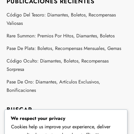
PUBLICACIONES RECIENTES
Código Del Tesoro: Diamantes, Boletos, Recompensas
Valiosas
Rare Summon: Premios Por Hitos, Diamantes, Boletos
Pase De Plata: Boletos, Recompensas Mensuales, Gemas
Código Oculto: Diamantes, Boletos, Recompensas
Sorpresa
Pase De Oro: Diamantes, Artículos Exclusivos,
Bonificaciones
BUSCAR
We respect your privacy
Search
Cookies help us improve your experience, deliver
for: