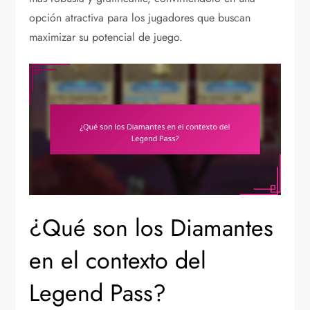
opción atractiva para los jugadores que buscan
maximizar su potencial de juego.
¿Qué son los Diamantes
en el contexto del
Legend Pass?