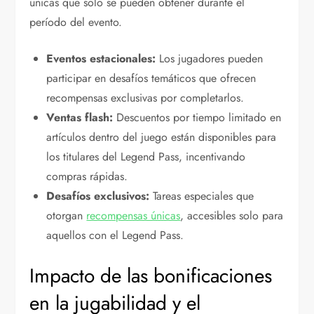
únicas que solo se pueden obtener durante el
período del evento.
Eventos estacionales:
Los jugadores pueden
participar en desafíos temáticos que ofrecen
recompensas exclusivas por completarlos.
Ventas flash:
Descuentos por tiempo limitado en
artículos dentro del juego están disponibles para
los titulares del Legend Pass, incentivando
compras rápidas.
Desafíos exclusivos:
Tareas especiales que
otorgan
recompensas únicas
, accesibles solo para
aquellos con el Legend Pass.
Impacto de las bonificaciones
en la jugabilidad y el